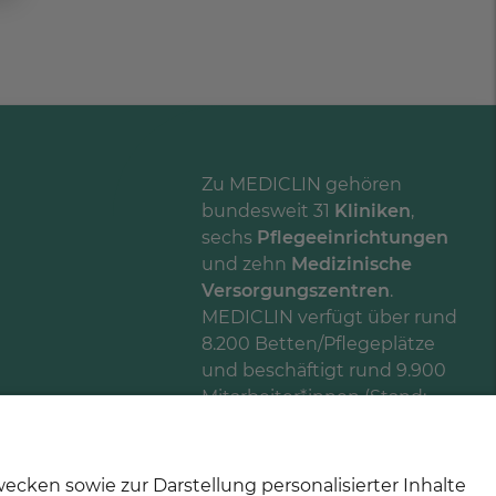
Zu MEDICLIN gehören
bundesweit 31
Kliniken
,
sechs
Pflegeeinrichtungen
und zehn
Medizinische
Versorgungszentren
.
MEDICLIN verfügt über rund
8.200 Betten/Pflegeplätze
und beschäftigt rund 9.900
Mitarbeiter*innen (Stand:
Juni 2025).