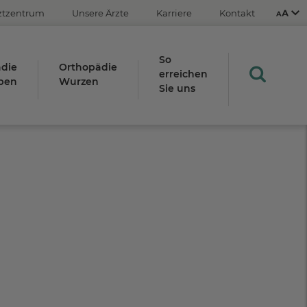
ztzentrum
Unsere Ärzte
Karriere
Kontakt
So
die
Orthopädie
erreichen
ben
Wurzen
Sie uns
Aus
An
STRG
Plus- (+)
Minus-Taste (-)
STRG
0