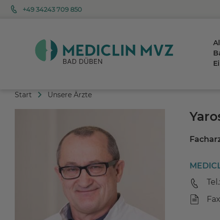
+49 34243 709 850
A
B
E
Start
Unsere Ärzte
Yaro
Fachar
MEDICL
Tel.
Fax