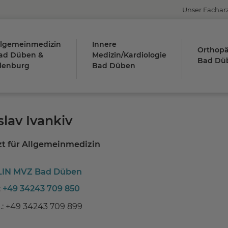
Unser Fachar
llgemeinmedizin
Innere
Orthopä
ad Düben &
Medizin/Kardiologie
Bad Dü
ilenburg
Bad Düben
slav Ivankiv
zt für Allgemeinmedizin
IN MVZ Bad Düben
:
+49 34243 709 850
.: +49 34243 709 899