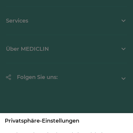
Kontaktformular
Services
Sprechzeiten
Über MEDICLIN
Erklärung zur Barrierefreiheit
Unternehmen
Folgen Sie uns:
LinkedInd
Zu MEDICLIN gehören bundesweit 31
Kliniken
, sechs
Pflegeeinrichtungen
und zehn
Medizinische
Versorgungszentren
. MEDICLIN verfügt über rund