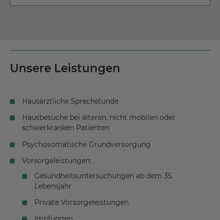
Rosa-Luxemburg-Str. 55b
Tel.:
+49 34243 709 850
04838 Eilenburg
Jetzt Route planen
Kontakt aufnehmen
Tel.:
+49 3423 753 459
Unsere Leistungen
Kontakt aufnehmen
Hausärztliche Sprechstunde
Hausbesuche bei älteren, nicht mobilen oder
schwerkranken Patienten
Psychosomatische Grundversorgung
Vorsorgeleistungen:
Gesundheitsuntersuchungen ab dem 35.
Lebensjahr
Private Vorsorgeleistungen
Impfungen