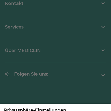
Kontakt
Stellenangebote
Kontaktformular
Services
Sprechzeiten
Über MEDICLIN
Erklärung zur Barrierefreiheit
Unternehmen
Folgen Sie uns:
LinkedInd
Zu MEDICLIN gehören bundesweit 31
Kliniken
, sechs